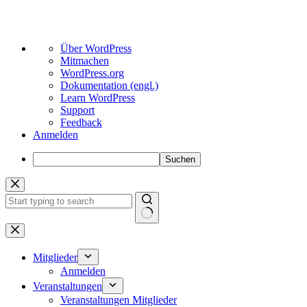
Über
Über WordPress
WordPress
Mitmachen
WordPress.org
Dokumentation (engl.)
Learn WordPress
Support
Feedback
Anmelden
Suchen
Zum
Inhalt
springen
Keine
Ergebnisse
Mitglieder
Anmelden
Veranstaltungen
Veranstaltungen Mitglieder