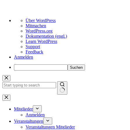
Über
Über WordPress
WordPress
Mitmachen
WordPress.org
Dokumentation (engl.)
Learn WordPress
Support
Feedback
Anmelden
Suchen
Zum
Inhalt
springen
Keine
Ergebnisse
Mitglieder
Anmelden
Veranstaltungen
Veranstaltungen Mitglieder