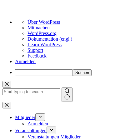
Über
Über WordPress
WordPress
Mitmachen
WordPress.org
Dokumentation (engl.)
Learn WordPress
Support
Feedback
Anmelden
Suchen
Zum
Inhalt
springen
Keine
Ergebnisse
Mitglieder
Anmelden
Veranstaltungen
Veranstaltungen Mitglieder