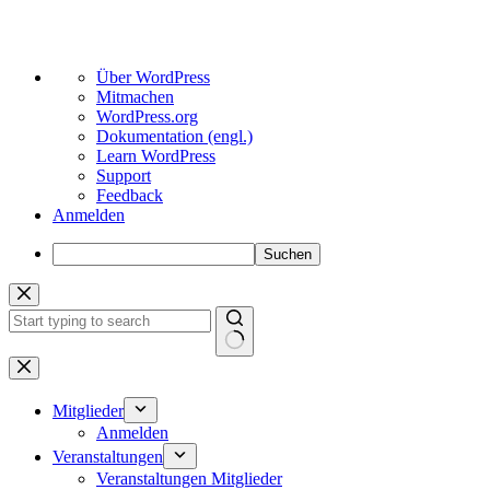
Über
Über WordPress
WordPress
Mitmachen
WordPress.org
Dokumentation (engl.)
Learn WordPress
Support
Feedback
Anmelden
Suchen
Zum
Inhalt
springen
Keine
Ergebnisse
Mitglieder
Anmelden
Veranstaltungen
Veranstaltungen Mitglieder