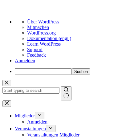
Über
Über WordPress
WordPress
Mitmachen
WordPress.org
Dokumentation (engl.)
Learn WordPress
Support
Feedback
Anmelden
Suchen
Zum
Inhalt
springen
Keine
Ergebnisse
Mitglieder
Anmelden
Veranstaltungen
Veranstaltungen Mitglieder