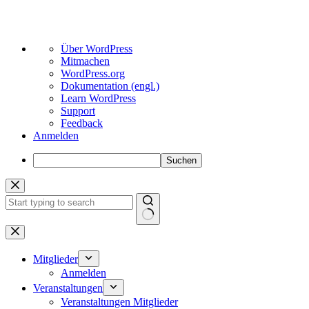
Über
Über WordPress
WordPress
Mitmachen
WordPress.org
Dokumentation (engl.)
Learn WordPress
Support
Feedback
Anmelden
Suchen
Zum
Inhalt
springen
Keine
Ergebnisse
Mitglieder
Anmelden
Veranstaltungen
Veranstaltungen Mitglieder