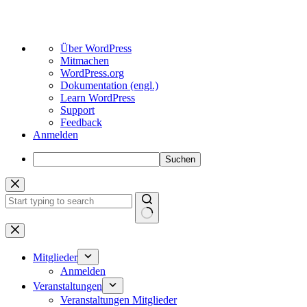
Über
Über WordPress
WordPress
Mitmachen
WordPress.org
Dokumentation (engl.)
Learn WordPress
Support
Feedback
Anmelden
Suchen
Zum
Inhalt
springen
Keine
Ergebnisse
Mitglieder
Anmelden
Veranstaltungen
Veranstaltungen Mitglieder