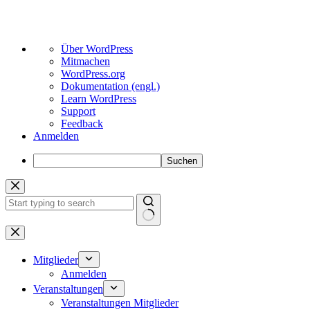
Über
Über WordPress
WordPress
Mitmachen
WordPress.org
Dokumentation (engl.)
Learn WordPress
Support
Feedback
Anmelden
Suchen
Zum
Inhalt
springen
Keine
Ergebnisse
Mitglieder
Anmelden
Veranstaltungen
Veranstaltungen Mitglieder