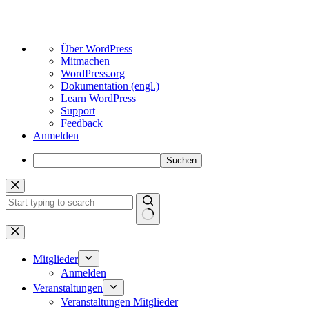
Über
Über WordPress
WordPress
Mitmachen
WordPress.org
Dokumentation (engl.)
Learn WordPress
Support
Feedback
Anmelden
Suchen
Zum
Inhalt
springen
Keine
Ergebnisse
Mitglieder
Anmelden
Veranstaltungen
Veranstaltungen Mitglieder