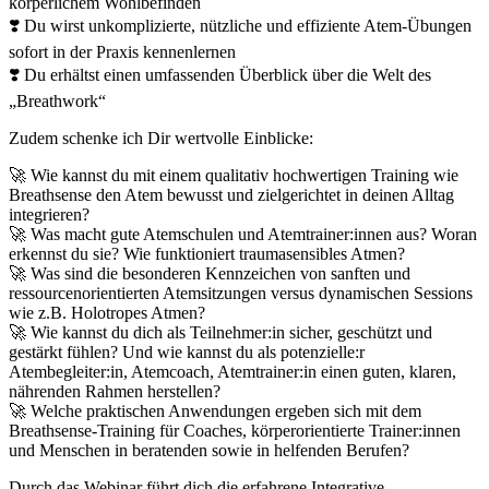
körperlichem Wohlbefinden
❣️ Du wirst unkomplizierte, nützliche und effiziente Atem-Übungen
sofort in der Praxis kennenlernen
❣️ Du erhältst einen umfassenden Überblick über die Welt des
„Breathwork“
Zudem schenke ich Dir wertvolle Einblicke:
🚀 Wie kannst du mit einem qualitativ hochwertigen Training wie
Breathsense den Atem bewusst und zielgerichtet in deinen Alltag
integrieren?
🚀 Was macht gute Atemschulen und Atemtrainer:innen aus? Woran
erkennst du sie? Wie funktioniert traumasensibles Atmen?
🚀 Was sind die besonderen Kennzeichen von sanften und
ressourcenorientierten Atemsitzungen versus dynamischen Sessions
wie z.B. Holotropes Atmen?
🚀 Wie kannst du dich als Teilnehmer:in sicher, geschützt und
gestärkt fühlen? Und wie kannst du als potenzielle:r
Atembegleiter:in, Atemcoach, Atemtrainer:in einen guten, klaren,
nährenden Rahmen herstellen?
🚀 Welche praktischen Anwendungen ergeben sich mit dem
Breathsense-Training für Coaches, körperorientierte Trainer:innen
und Menschen in beratenden sowie in helfenden Berufen?
Durch das Webinar führt dich die erfahrene Integrative