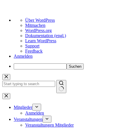
Über
Über WordPress
WordPress
Mitmachen
WordPress.org
Dokumentation (engl.)
Learn WordPress
Support
Feedback
Anmelden
Suchen
Zum
Inhalt
springen
Keine
Ergebnisse
Mitglieder
Anmelden
Veranstaltungen
Veranstaltungen Mitglieder