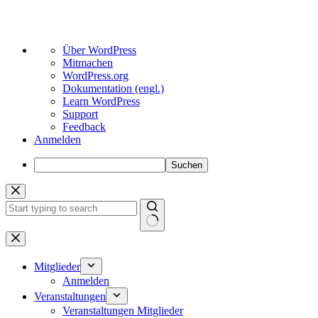
Über
Über WordPress
WordPress
Mitmachen
WordPress.org
Dokumentation (engl.)
Learn WordPress
Support
Feedback
Anmelden
Suchen
Zum
Inhalt
springen
Keine
Ergebnisse
Mitglieder
Anmelden
Veranstaltungen
Veranstaltungen Mitglieder