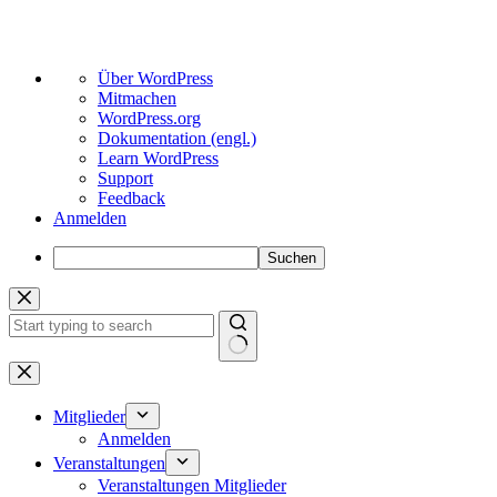
Über
Über WordPress
WordPress
Mitmachen
WordPress.org
Dokumentation (engl.)
Learn WordPress
Support
Feedback
Anmelden
Suchen
Zum
Inhalt
springen
Keine
Ergebnisse
Mitglieder
Anmelden
Veranstaltungen
Veranstaltungen Mitglieder