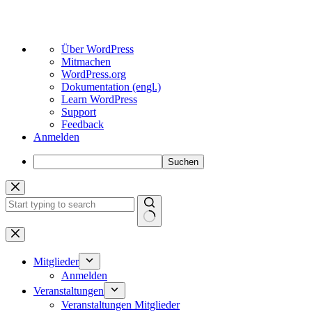
Über
Über WordPress
WordPress
Mitmachen
WordPress.org
Dokumentation (engl.)
Learn WordPress
Support
Feedback
Anmelden
Suchen
Zum
Inhalt
springen
Keine
Ergebnisse
Mitglieder
Anmelden
Veranstaltungen
Veranstaltungen Mitglieder