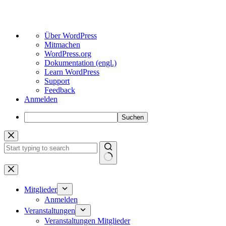
Über
Über WordPress
WordPress
Mitmachen
WordPress.org
Dokumentation (engl.)
Learn WordPress
Support
Feedback
Anmelden
Suchen
Zum
Inhalt
springen
Keine
Ergebnisse
Mitglieder
Anmelden
Veranstaltungen
Veranstaltungen Mitglieder