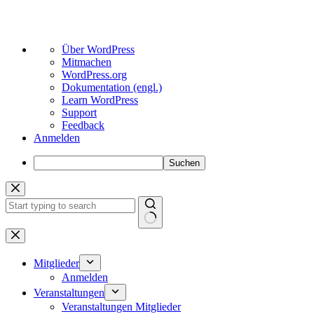
Über
Über WordPress
WordPress
Mitmachen
WordPress.org
Dokumentation (engl.)
Learn WordPress
Support
Feedback
Anmelden
Suchen
Zum
Inhalt
springen
Keine
Ergebnisse
Mitglieder
Anmelden
Veranstaltungen
Veranstaltungen Mitglieder