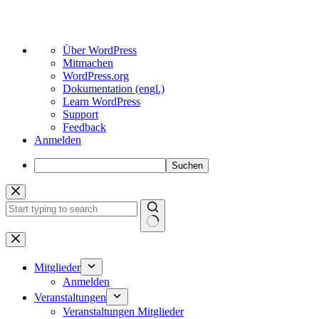
Über
Über WordPress
WordPress
Mitmachen
WordPress.org
Dokumentation (engl.)
Learn WordPress
Support
Feedback
Anmelden
Suchen
Zum
Inhalt
springen
Keine
Ergebnisse
Mitglieder
Anmelden
Veranstaltungen
Veranstaltungen Mitglieder