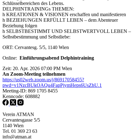
Schlüsselbereichen des Lebens.
DELPHINTRAININGs THEMEN:
h KREATIONEN & VISIONEN erschaffen und manifestieren
h BEZIEHUNGEN ERFÜLLT LEBEN – dem Abenteuer
Beziehung folgen
h SELBSTBESTIMMT UND SELBSTWERTVOLL LEBEN –
Selbstbestimmung und Selbstliebe:
ORT: Cervantesg. 5/5, 1140 Wien
Online:
Einführungsabend Delphintraining
Zeit: 20. Apr. 2026 07:00 PM Wien
An Zoom-Meeting teilnehmen
https://us02web.zoom.us/j/86917058455?
pwd=v1NzcBUkOAQu4FapPjymHeps6UsZhU.1
Meeting-ID: 869 1705 8455
Kenncode: 608882
Verein ATMAN
Cervantesgasse 5/5
1140 Wien
Tel. 01 369 23 63
info@atman.at