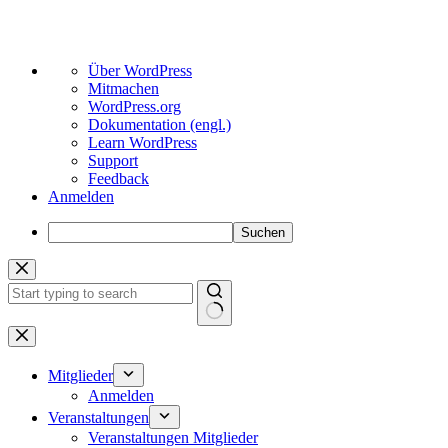
Über
Über WordPress
WordPress
Mitmachen
WordPress.org
Dokumentation (engl.)
Learn WordPress
Support
Feedback
Anmelden
Suchen
Zum
Inhalt
springen
Keine
Ergebnisse
Mitglieder
Anmelden
Veranstaltungen
Veranstaltungen Mitglieder