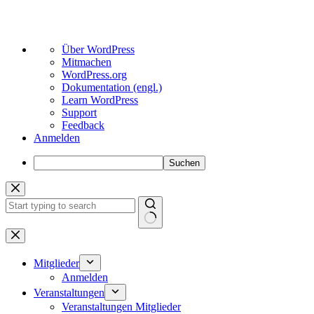
Über
Über WordPress
WordPress
Mitmachen
WordPress.org
Dokumentation (engl.)
Learn WordPress
Support
Feedback
Anmelden
Suchen
Zum
Inhalt
springen
Keine
Ergebnisse
Mitglieder
Anmelden
Veranstaltungen
Veranstaltungen Mitglieder