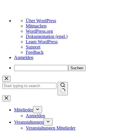
Über
Über WordPress
WordPress
Mitmachen
WordPress.org
Dokumentation (engl.)
Learn WordPress
Support
Feedback
Anmelden
Suchen
Zum
Inhalt
springen
Keine
Ergebnisse
Mitglieder
Anmelden
Veranstaltungen
Veranstaltungen Mitglieder