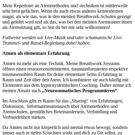
Mein Repertoire an Atemmethoden und -techniken ist mittlerweile
sehr breit gefächert. Wenn du auch etwas anderes kennenlernen
magst, als wie das, was in den meisten Breathwork-Schulen gezeigt
und gelehrt wird und als das, was bei den meisten Atemtrainer:innen
als Atemsitzung gilt, so bist du bei mir sehr willkommen!
Fallweise werden wir Live-Musik und/oder schamanische Live-
Trommel- und Rassel-Begleitung dabei haben.
Atmen als elementare Erfahrung
Atmen ist mehr als eine Technik. Meine Breathwork-Sessions
öffnen einen ressourcenorientierten, traumainformierten respektive
traumasensiblen Raum für deine elementare Seins-Erfahrung in
Raum und Zeit über den Atem. Ich kombiniere sie auch häufig mit
Elementen aus dem hypnosystemischen Coaching. Daher nenne ich
meinen Ansatz auch
„Neurosomatisches Programmieren“
.
Im Anschluss gibt es Raum für das „Sharing“ von Erfahrungen,
Diskussion, Informationsaustausch über Atemmethoden und
Atemschulen, gemütliches Beieinandersein, Verbindung und
Verbundenheit stärken.
Da Atmen nicht nur körperlich und mental etwas bewegt, sondern
immer auch in tiefen Schichten wirkt und dich zu Dir selbst, zu