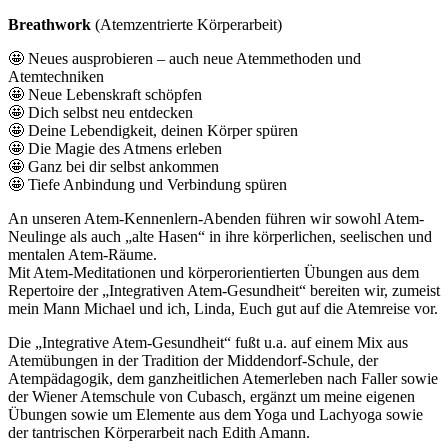
Breathwork
(Atemzentrierte Körperarbeit)
🤩
Neues ausprobieren – auch neue Atemmethoden und
Atemtechniken
🤩
Neue Lebenskraft schöpfen
🤩
Dich selbst neu entdecken
🤩
Deine Lebendigkeit, deinen Körper spüren
🤩
Die Magie des Atmens erleben
🤩
Ganz bei dir selbst ankommen
🤩
Tiefe Anbindung und Verbindung spüren
An unseren Atem-Kennenlern-Abenden führen wir sowohl Atem-
Neulinge als auch „alte Hasen“ in ihre körperlichen, seelischen und
mentalen Atem-Räume.
Mit Atem-Meditationen und körperorientierten Übungen aus dem
Repertoire der „Integrativen Atem-Gesundheit“ bereiten wir, zumeist
mein Mann Michael und ich, Linda, Euch gut auf die Atemreise vor.
Die „Integrative Atem-Gesundheit“ fußt u.a. auf einem Mix aus
Atemübungen in der Tradition der Middendorf-Schule, der
Atempädagogik, dem ganzheitlichen Atemerleben nach Faller sowie
der Wiener Atemschule von Cubasch, ergänzt um meine eigenen
Übungen sowie um Elemente aus dem Yoga und Lachyoga sowie
der tantrischen Körperarbeit nach Edith Amann.