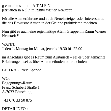
g e m e i n s a m A T M E N
jetzt auch in
NÖ / im Raum Wiener Neustadt
Für alle Atemerfahrene und auch Neueinsteiger oder Interessierte,
die das Bewusste Atmen in der Gruppe praktizieren möchten.
Nun gibt es auch eine regelmäßige Atem-Gruppe im Raum Wiener
Neustadt !!
WANN:
Jeden 1. Montag im Monat, jeweils 19.30 bis 22.00
im Anschluss gibt es Raum zum Austausch – sei es über gemachte
Erfahrungen, sei es über Atemmethoden oder -schulen
BEITRAG: freie Spende
WO:
Begegnungs-Raum
Franz Schubert Straße 1
A-7033 Pöttsching
+43 676 33 50 875
DETAILINFOs: