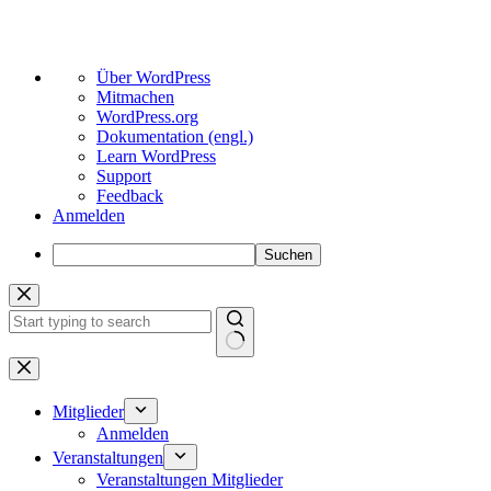
Über
Über WordPress
WordPress
Mitmachen
WordPress.org
Dokumentation (engl.)
Learn WordPress
Support
Feedback
Anmelden
Suchen
Zum
Inhalt
springen
Keine
Ergebnisse
Mitglieder
Anmelden
Veranstaltungen
Veranstaltungen Mitglieder