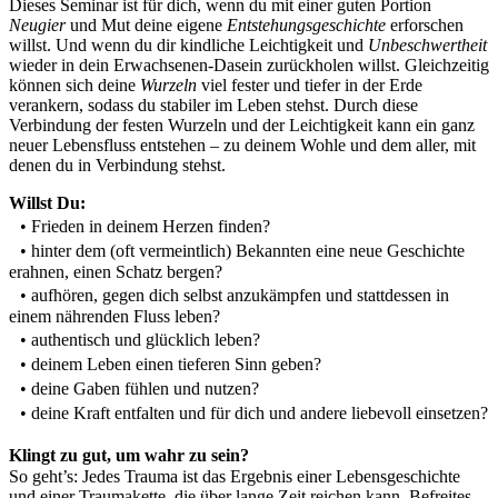
Dieses Seminar ist für dich, wenn du mit einer guten Portion
Neugier
und Mut deine eigene
Entstehungsgeschichte
erforschen
willst. Und wenn du dir kindliche Leichtigkeit und
Unbeschwertheit
wieder in dein Erwachsenen-Dasein zurückholen willst. Gleichzeitig
können sich deine
Wurzeln
viel fester und tiefer in der Erde
verankern, sodass du stabiler im Leben stehst. Durch diese
Verbindung der festen Wurzeln und der Leichtigkeit kann ein ganz
neuer Lebensfluss entstehen – zu deinem Wohle und dem aller, mit
denen du in Verbindung stehst.
Willst Du:
• Frieden in deinem Herzen finden?
• hinter dem (oft vermeintlich) Bekannten eine neue Geschichte
erahnen, einen Schatz bergen?
• aufhören, gegen dich selbst anzukämpfen und stattdessen in
einem nährenden Fluss leben?
• authentisch und glücklich leben?
• deinem Leben einen tieferen Sinn geben?
• deine Gaben fühlen und nutzen?
• deine Kraft entfalten und für dich und andere liebevoll einsetzen?
Klingt zu gut, um wahr zu sein?
So geht’s: Jedes Trauma ist das Ergebnis einer Lebensgeschichte
und einer Traumakette, die über lange Zeit reichen kann. Befreites