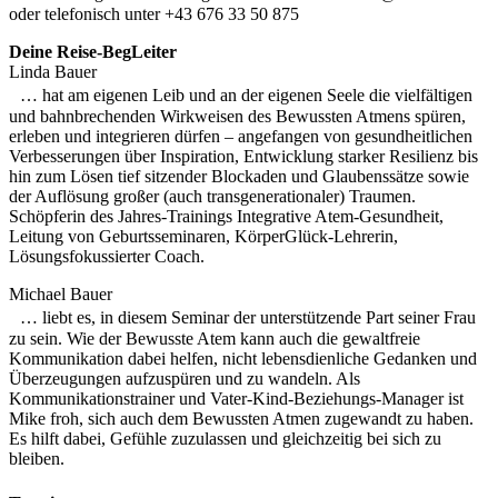
oder telefonisch unter +43 676 33 50 875
Deine Reise-BegLeiter
Linda Bauer
… hat am eigenen Leib und an der eigenen Seele die vielfältigen
und bahnbrechenden Wirkweisen des Bewussten Atmens spüren,
erleben und integrieren dürfen – angefangen von gesundheitlichen
Verbesserungen über Inspiration, Entwicklung starker Resilienz bis
hin zum Lösen tief sitzender Blockaden und Glaubenssätze sowie
der Auflösung großer (auch transgenerationaler) Traumen.
Schöpferin des Jahres-Trainings Integrative Atem-Gesundheit,
Leitung von Geburtsseminaren, KörperGlück-Lehrerin,
Lösungsfokussierter Coach.
Michael Bauer
… liebt es, in diesem Seminar der unterstützende Part seiner Frau
zu sein. Wie der Bewusste Atem kann auch die gewaltfreie
Kommunikation dabei helfen, nicht lebensdienliche Gedanken und
Überzeugungen aufzuspüren und zu wandeln. Als
Kommunikationstrainer und Vater-Kind-Beziehungs-Manager ist
Mike froh, sich auch dem Bewussten Atmen zugewandt zu haben.
Es hilft dabei, Gefühle zuzulassen und gleichzeitig bei sich zu
bleiben.