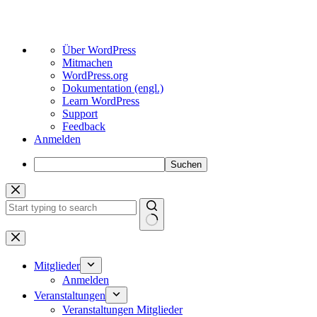
Über
Über WordPress
WordPress
Mitmachen
WordPress.org
Dokumentation (engl.)
Learn WordPress
Support
Feedback
Anmelden
Suchen
Zum
Inhalt
springen
Keine
Ergebnisse
Mitglieder
Anmelden
Veranstaltungen
Veranstaltungen Mitglieder