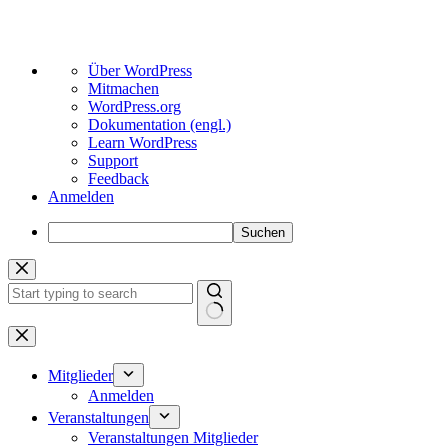
Über
Über WordPress
WordPress
Mitmachen
WordPress.org
Dokumentation (engl.)
Learn WordPress
Support
Feedback
Anmelden
Suchen
Zum
Inhalt
springen
Keine
Ergebnisse
Mitglieder
Anmelden
Veranstaltungen
Veranstaltungen Mitglieder