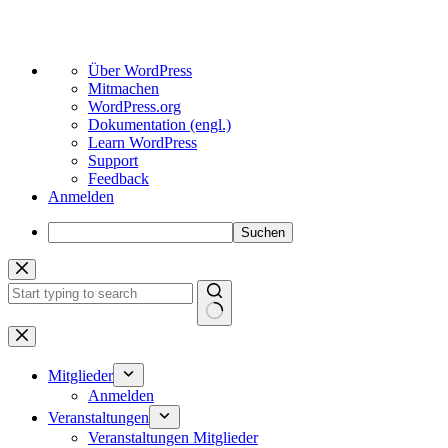
Über
Über WordPress
WordPress
Mitmachen
WordPress.org
Dokumentation (engl.)
Learn WordPress
Support
Feedback
Anmelden
Suchen
Zum
Inhalt
springen
Keine
Ergebnisse
Mitglieder
Anmelden
Veranstaltungen
Veranstaltungen Mitglieder