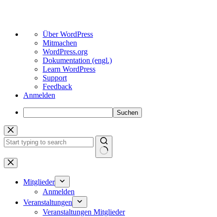
Über
Über WordPress
WordPress
Mitmachen
WordPress.org
Dokumentation (engl.)
Learn WordPress
Support
Feedback
Anmelden
Suchen
Zum
Inhalt
springen
Keine
Ergebnisse
Mitglieder
Anmelden
Veranstaltungen
Veranstaltungen Mitglieder