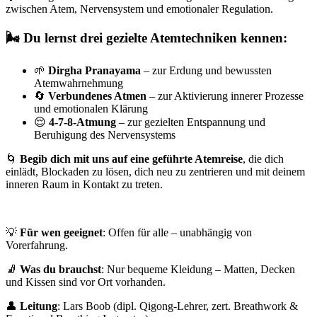
zwischen Atem, Nervensystem und emotionaler Regulation.
🌬️ Du lernst drei gezielte Atemtechniken kennen:
🌱
Dirgha Pranayama
– zur Erdung und bewussten
Atemwahrnehmung
🔄
Verbundenes Atmen
– zur Aktivierung innerer Prozesse
und emotionalen Klärung
😌
4-7-8-Atmung
– zur gezielten Entspannung und
Beruhigung des Nervensystems
🌀
Begib dich mit uns auf eine geführte Atemreise
, die dich
einlädt, Blockaden zu lösen, dich neu zu zentrieren und mit deinem
inneren Raum in Kontakt zu treten.
💡
Für wen geeignet
: Offen für alle – unabhängig von
Vorerfahrung.
🧦
Was du brauchst
: Nur bequeme Kleidung – Matten, Decken
und Kissen sind vor Ort vorhanden.
👤
Leitung
: Lars Boob (dipl. Qigong-Lehrer, zert. Breathwork &