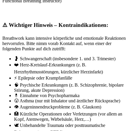
Functional Breathing Instructor)
⚠️ Wichtiger Hinweis – Kontraindikationen:
Breathwork kann intensive körperliche und emotionale Reaktionen
hervorrufen. Bitte nimm vorab Kontakt auf, wenn einer der
folgenden Punkte auf dich zutrifft:
🤰 Schwangerschaft (insbesondere 1. und 3. Trimester)
❤️ Herz-Kreislauf-Erkrankungen (z. B.
Herzrhythmusstörungen, kürzlicher Herzinfarkt)
⚡ Epilepsie oder Krampfanfälle
🧠 Psychische Erkrankungen (z. B. Schizophrenie, bipolare
Störung, akute Depression)
💊 Einnahme von Psychopharmaka
😤 Asthma (nur mit Inhalator und ärztlicher Rücksprache)
👁️ Augeninnendruckprobleme (z. B. Glaukom)
🏥 Kürzliche Operationen oder Verletzungen (vor allem an
Kopf, Atemwegen, Wirbelsäule, Herz,…)
🕊️ Unbehandelte Traumata oder posttraumatische