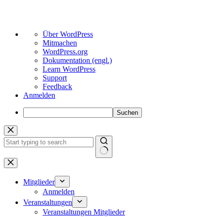
Über
Über WordPress
WordPress
Mitmachen
WordPress.org
Dokumentation (engl.)
Learn WordPress
Support
Feedback
Anmelden
Suchen
Zum
Inhalt
springen
Keine
Ergebnisse
Mitglieder
Anmelden
Veranstaltungen
Veranstaltungen Mitglieder