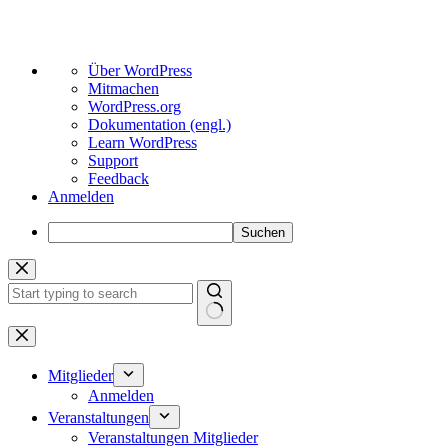
Über
Über WordPress
WordPress
Mitmachen
WordPress.org
Dokumentation (engl.)
Learn WordPress
Support
Feedback
Anmelden
Suchen
Zum
Inhalt
springen
Keine
Ergebnisse
Mitglieder
Anmelden
Veranstaltungen
Veranstaltungen Mitglieder