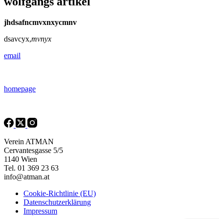
wolfgangs artikel
jhdsafncmvxnxycmnv
dsavcyx,
mvnyx
email
homepage
Verein ATMAN
Cervantesgasse 5/5
1140 Wien
Tel. 01 369 23 63
info@atman.at
Cookie-Richtlinie (EU)
Datenschutzerklärung
Impressum