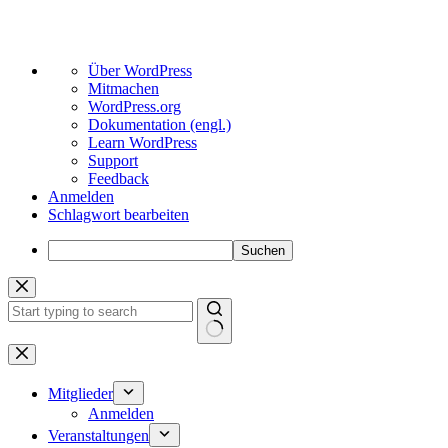
Über
Über WordPress
WordPress
Mitmachen
WordPress.org
Dokumentation (engl.)
Learn WordPress
Support
Feedback
Anmelden
Schlagwort bearbeiten
Suchen
Zum
Inhalt
springen
Keine
Ergebnisse
Mitglieder
Anmelden
Veranstaltungen