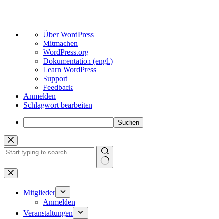
Über
Über WordPress
WordPress
Mitmachen
WordPress.org
Dokumentation (engl.)
Learn WordPress
Support
Feedback
Anmelden
Schlagwort bearbeiten
Suchen
Zum
Inhalt
springen
Keine
Ergebnisse
Mitglieder
Anmelden
Veranstaltungen