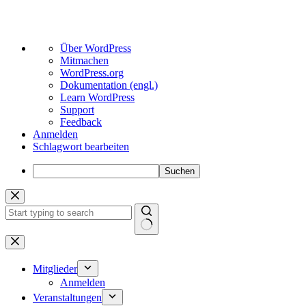
Über
Über WordPress
WordPress
Mitmachen
WordPress.org
Dokumentation (engl.)
Learn WordPress
Support
Feedback
Anmelden
Schlagwort bearbeiten
Suchen
Zum
Inhalt
springen
Keine
Ergebnisse
Mitglieder
Anmelden
Veranstaltungen