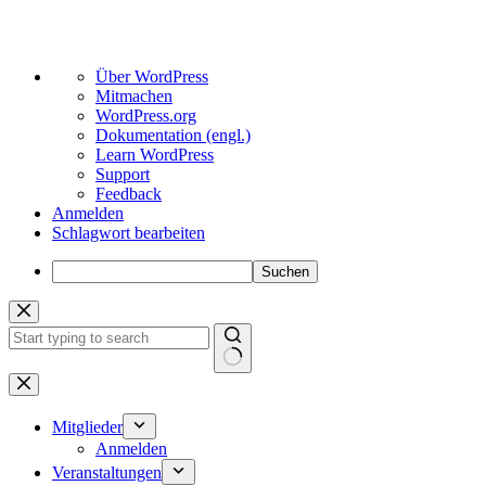
Über
Über WordPress
WordPress
Mitmachen
WordPress.org
Dokumentation (engl.)
Learn WordPress
Support
Feedback
Anmelden
Schlagwort bearbeiten
Suchen
Zum
Inhalt
springen
Keine
Ergebnisse
Mitglieder
Anmelden
Veranstaltungen