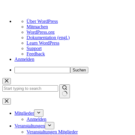
Über
Über WordPress
WordPress
Mitmachen
WordPress.org
Dokumentation (engl.)
Learn WordPress
Support
Feedback
Anmelden
Suchen
Zum
Inhalt
springen
Keine
Ergebnisse
Mitglieder
Anmelden
Veranstaltungen
Veranstaltungen Mitglieder