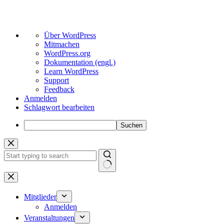
Über
Über WordPress
WordPress
Mitmachen
WordPress.org
Dokumentation (engl.)
Learn WordPress
Support
Feedback
Anmelden
Schlagwort bearbeiten
Suchen
Zum
Inhalt
springen
Keine
Ergebnisse
Mitglieder
Anmelden
Veranstaltungen