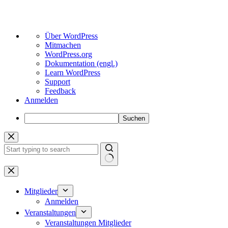
Über
Über WordPress
WordPress
Mitmachen
WordPress.org
Dokumentation (engl.)
Learn WordPress
Support
Feedback
Anmelden
Suchen
Zum
Inhalt
springen
Keine
Ergebnisse
Mitglieder
Anmelden
Veranstaltungen
Veranstaltungen Mitglieder