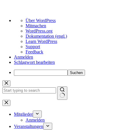
Über
Über WordPress
WordPress
Mitmachen
WordPress.org
Dokumentation (engl.)
Learn WordPress
Support
Feedback
Anmelden
Schlagwort bearbeiten
Suchen
Zum
Inhalt
springen
Keine
Ergebnisse
Mitglieder
Anmelden
Veranstaltungen