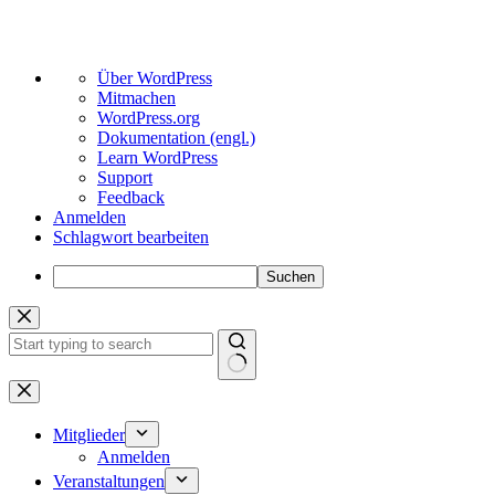
Über
Über WordPress
WordPress
Mitmachen
WordPress.org
Dokumentation (engl.)
Learn WordPress
Support
Feedback
Anmelden
Schlagwort bearbeiten
Suchen
Zum
Inhalt
springen
Keine
Ergebnisse
Mitglieder
Anmelden
Veranstaltungen