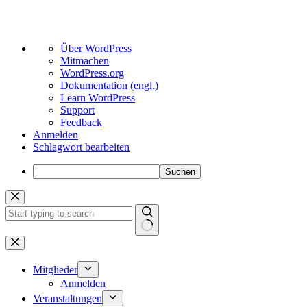
Über
Über WordPress
WordPress
Mitmachen
WordPress.org
Dokumentation (engl.)
Learn WordPress
Support
Feedback
Anmelden
Schlagwort bearbeiten
Suchen
Zum
Inhalt
springen
Keine
Ergebnisse
Mitglieder
Anmelden
Veranstaltungen