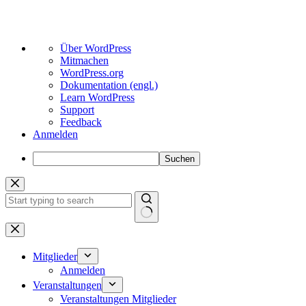
Über
Über WordPress
WordPress
Mitmachen
WordPress.org
Dokumentation (engl.)
Learn WordPress
Support
Feedback
Anmelden
Suchen
Zum
Inhalt
springen
Keine
Ergebnisse
Mitglieder
Anmelden
Veranstaltungen
Veranstaltungen Mitglieder