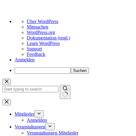
Über
Über WordPress
WordPress
Mitmachen
WordPress.org
Dokumentation (engl.)
Learn WordPress
Support
Feedback
Anmelden
Suchen
Zum
Inhalt
springen
Keine
Ergebnisse
Mitglieder
Anmelden
Veranstaltungen
Veranstaltungen Mitglieder