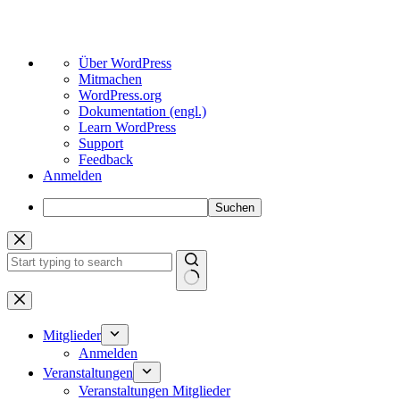
Über
Über WordPress
WordPress
Mitmachen
WordPress.org
Dokumentation (engl.)
Learn WordPress
Support
Feedback
Anmelden
Suchen
Zum
Inhalt
springen
Keine
Ergebnisse
Mitglieder
Anmelden
Veranstaltungen
Veranstaltungen Mitglieder