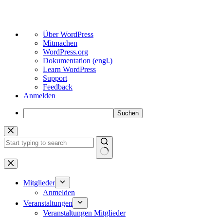
Über
Über WordPress
WordPress
Mitmachen
WordPress.org
Dokumentation (engl.)
Learn WordPress
Support
Feedback
Anmelden
Suchen
Zum
Inhalt
springen
Keine
Ergebnisse
Mitglieder
Anmelden
Veranstaltungen
Veranstaltungen Mitglieder