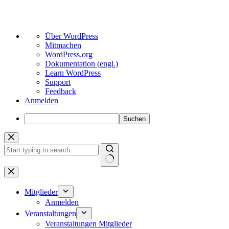
Über
Über WordPress
WordPress
Mitmachen
WordPress.org
Dokumentation (engl.)
Learn WordPress
Support
Feedback
Anmelden
Suchen
Zum
Inhalt
springen
Keine
Ergebnisse
Mitglieder
Anmelden
Veranstaltungen
Veranstaltungen Mitglieder