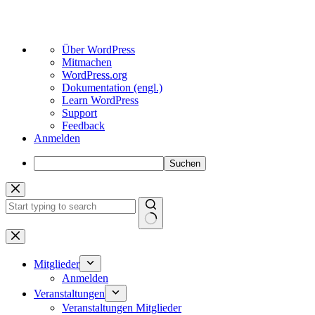
Über
Über WordPress
WordPress
Mitmachen
WordPress.org
Dokumentation (engl.)
Learn WordPress
Support
Feedback
Anmelden
Suchen
Zum
Inhalt
springen
Keine
Ergebnisse
Mitglieder
Anmelden
Veranstaltungen
Veranstaltungen Mitglieder