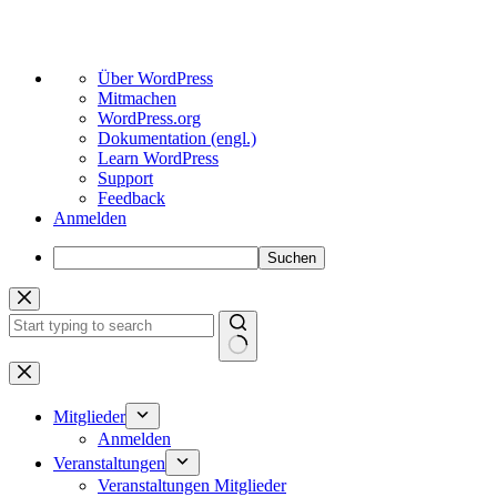
Über
Über WordPress
WordPress
Mitmachen
WordPress.org
Dokumentation (engl.)
Learn WordPress
Support
Feedback
Anmelden
Suchen
Zum
Inhalt
springen
Keine
Ergebnisse
Mitglieder
Anmelden
Veranstaltungen
Veranstaltungen Mitglieder