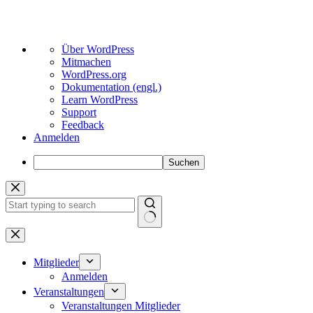
Über
Über WordPress
WordPress
Mitmachen
WordPress.org
Dokumentation (engl.)
Learn WordPress
Support
Feedback
Anmelden
Suchen
Zum
Inhalt
springen
Keine
Ergebnisse
Mitglieder
Anmelden
Veranstaltungen
Veranstaltungen Mitglieder