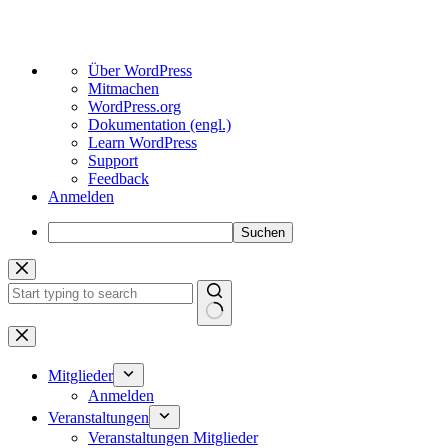
Über
Über WordPress
WordPress
Mitmachen
WordPress.org
Dokumentation (engl.)
Learn WordPress
Support
Feedback
Anmelden
Suchen
Zum
Inhalt
springen
Keine
Ergebnisse
Mitglieder
Anmelden
Veranstaltungen
Veranstaltungen Mitglieder