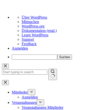
Über
Über WordPress
WordPress
Mitmachen
WordPress.org
Dokumentation (engl.)
Learn WordPress
Support
Feedback
Anmelden
Suchen
Zum
Inhalt
springen
Keine
Ergebnisse
Mitglieder
Anmelden
Veranstaltungen
Veranstaltungen Mitglieder