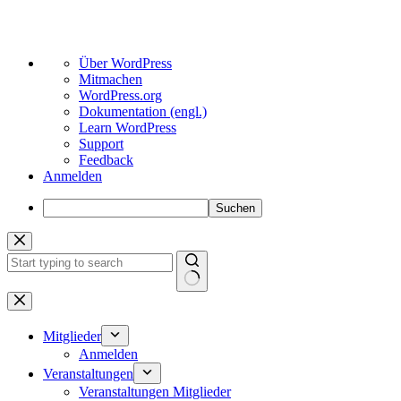
Über
Über WordPress
WordPress
Mitmachen
WordPress.org
Dokumentation (engl.)
Learn WordPress
Support
Feedback
Anmelden
Suchen
Zum
Inhalt
springen
Keine
Ergebnisse
Mitglieder
Anmelden
Veranstaltungen
Veranstaltungen Mitglieder