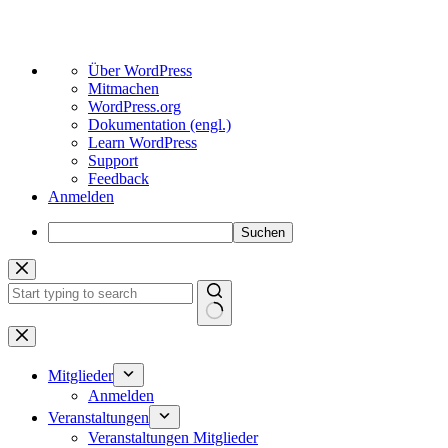
Über
Über WordPress
WordPress
Mitmachen
WordPress.org
Dokumentation (engl.)
Learn WordPress
Support
Feedback
Anmelden
Suchen
Zum
Inhalt
springen
Keine
Ergebnisse
Mitglieder
Anmelden
Veranstaltungen
Veranstaltungen Mitglieder