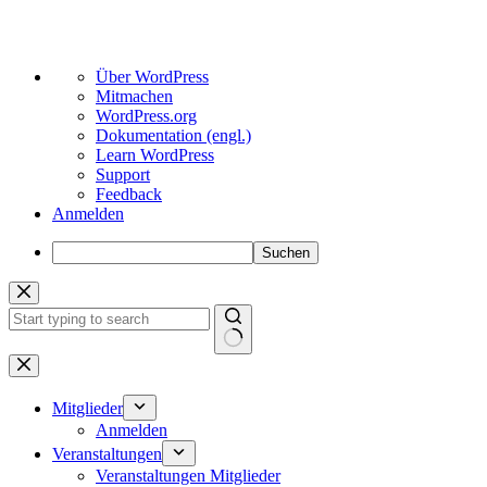
Über
Über WordPress
WordPress
Mitmachen
WordPress.org
Dokumentation (engl.)
Learn WordPress
Support
Feedback
Anmelden
Suchen
Zum
Inhalt
springen
Keine
Ergebnisse
Mitglieder
Anmelden
Veranstaltungen
Veranstaltungen Mitglieder