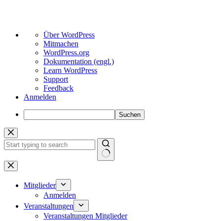
Über
Über WordPress
WordPress
Mitmachen
WordPress.org
Dokumentation (engl.)
Learn WordPress
Support
Feedback
Anmelden
Suchen
Zum
Inhalt
springen
Keine
Ergebnisse
Mitglieder
Anmelden
Veranstaltungen
Veranstaltungen Mitglieder